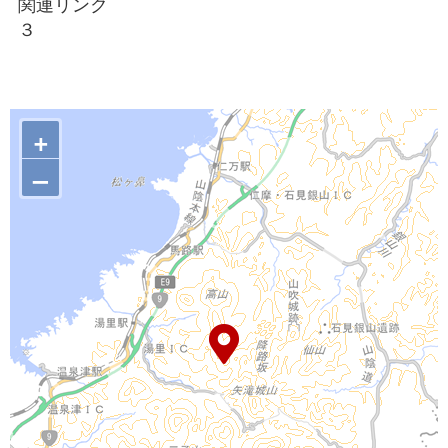
関連リンク
３
+
–