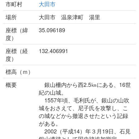
市町村
大田市
場所
大田市 温泉津町 湯里
座標（緯
35.096189
度）
座標（経
132.406991
度）
標高（ｍ）
概要
銀山柵内から西2.5㎞にある、16世
紀の山城。
1557年頃、毛利氏が、銀山の山吹
城をおさえて、尼子氏を攻撃し、こ
の城などから撤退させたという記録
がある。
2002（平成14）年３月19日、石見
銀山遺跡として国史跡追加指定。