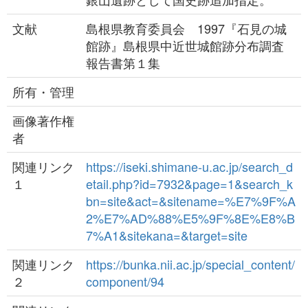
文献
島根県教育委員会 1997『石見の城
館跡』島根県中近世城館跡分布調査
報告書第１集
所有・管理
画像著作権
者
関連リンク
https://iseki.shimane-u.ac.jp/search_d
１
etail.php?id=7932&page=1&search_k
bn=site&act=&sitename=%E7%9F%A
2%E7%AD%88%E5%9F%8E%E8%B
7%A1&sitekana=&target=site
関連リンク
https://bunka.nii.ac.jp/special_content/
２
component/94