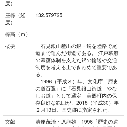
度）
座標（経
132.579725
度）
標高（ｍ）
概要
石見銀山産出の銀・銅を陸路で尾
道まで運んだ街道である。 江戸幕府
の幕藩体制を支えた銀の輸送や交通
制度を考える上できわめて重要であ
る。
1996（平成８）年、文化庁「歴史
の道百選」に「石見銀山街道－やな
しお道」として選定。美郷町内の保
存良好な範囲が、2018（平成30）年
２月13日、国史跡に指定された。
文献
清原茂治・原龍雄 1996『歴史の道