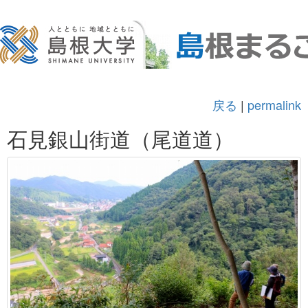
戻る
|
permalink
石見銀山街道（尾道道）