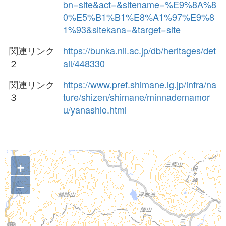
bn=site&act=&sitename=%E9%8A%8
0%E5%B1%B1%E8%A1%97%E9%8
1%93&sitekana=&target=site
関連リンク
https://bunka.nii.ac.jp/db/heritages/det
２
ail/448330
関連リンク
https://www.pref.shimane.lg.jp/infra/na
３
ture/shizen/shimane/minnademamor
u/yanashio.html
+
–