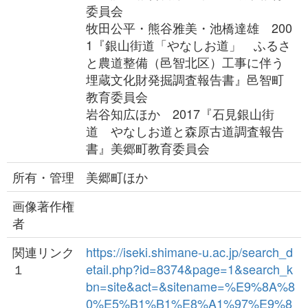
委員会
牧田公平・熊谷雅美・池橋達雄 200
1『銀山街道「やなしお道」 ふるさ
と農道整備（邑智北区）工事に伴う
埋蔵文化財発掘調査報告書』邑智町
教育委員会
岩谷知広ほか 2017『石見銀山街
道 やなしお道と森原古道調査報告
書』美郷町教育委員会
所有・管理
美郷町ほか
画像著作権
者
関連リンク
https://iseki.shimane-u.ac.jp/search_d
１
etail.php?id=8374&page=1&search_k
bn=site&act=&sitename=%E9%8A%8
0%E5%B1%B1%E8%A1%97%E9%8