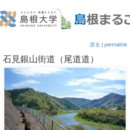
戻る
|
permalink
石見銀山街道（尾道道）