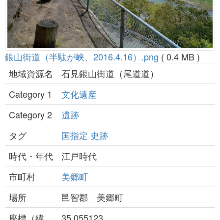
銀山街道（半駄が峡、2016.4.16）.png
( 0.4 MB )
地域資源名
石見銀山街道（尾道道）
Category 1
文化遺産
Category 2
遺跡
タグ
国指定
史跡
時代・年代
江戸時代
市町村
美郷町
場所
邑智郡 美郷町
座標（緯
35.055123