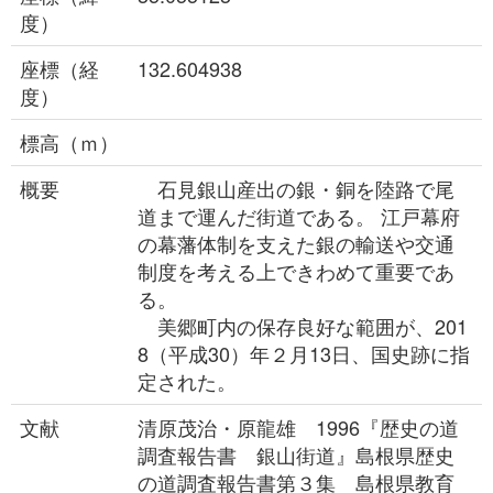
度）
座標（経
132.604938
度）
標高（ｍ）
概要
石見銀山産出の銀・銅を陸路で尾
道まで運んだ街道である。 江戸幕府
の幕藩体制を支えた銀の輸送や交通
制度を考える上できわめて重要であ
る。
美郷町内の保存良好な範囲が、201
8（平成30）年２月13日、国史跡に指
定された。
文献
清原茂治・原龍雄 1996『歴史の道
調査報告書 銀山街道』島根県歴史
の道調査報告書第３集 島根県教育