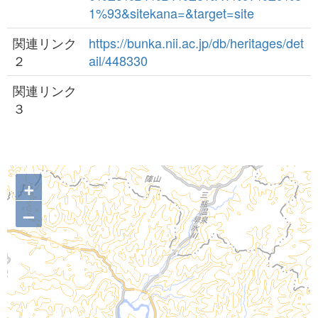
1%93&sitekana=&target=site
関連リンク
https://bunka.nii.ac.jp/db/heritages/det
２
ail/448330
関連リンク
３
+
–