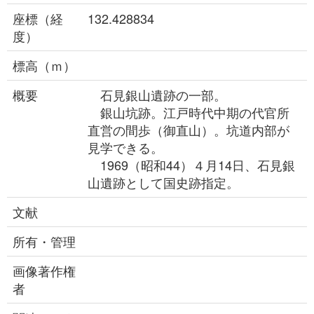
座標（経
132.428834
度）
標高（ｍ）
概要
石見銀山遺跡の一部。
銀山坑跡。江戸時代中期の代官所
直営の間歩（御直山）。坑道内部が
見学できる。
1969（昭和44）４月14日、石見銀
山遺跡として国史跡指定。
文献
所有・管理
画像著作権
者