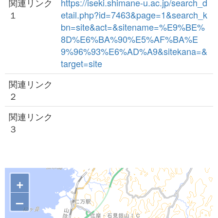
関連リンク
https://iseki.shimane-u.ac.jp/search_d
１
etail.php?id=7463&page=1&search_k
bn=site&act=&sitename=%E9%BE%
8D%E6%BA%90%E5%AF%BA%E
9%96%93%E6%AD%A9&sitekana=&
target=site
関連リンク
２
関連リンク
３
+
–