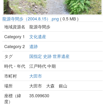
龍源寺間歩（2004.8.15）.png
( 0.5 MB )
地域資源名
龍源寺間歩
Category 1
文化遺産
Category 2
遺跡
タグ
国指定
史跡
世界遺産
時代・年代
江戸時代 中期
市町村
大田市
場所
大田市 大森 銀山
座標（緯
35.099630
度）