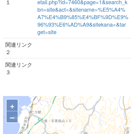
１
etail.php?id=7460&page=1&search_k
bn=site&act=&sitename=%E5%A4%
A7%E4%B9%85%E4%BF%9D%E9%
96%93%E6%AD%A9&sitekana=&tar
get=site
関連リンク
２
関連リンク
３
+
–