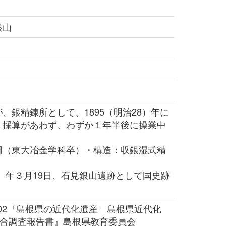
銀山
銀精錬所として、1895（明治28）年に
、採算があわず、わずか１年半後に操業中
（東大冶金学科卒）・構造：収銀湿式精
）
4）年３月19日、石見銀山遺跡として国史跡
002『島根県の近代化遺産 島根県近代化
総合調査報告書』島根県教育委員会