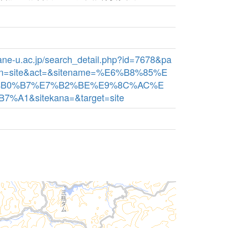
imane-u.ac.jp/search_detail.php?id=7678&pa
bn=site&act=&sitename=%E6%B8%85%E
%B0%B7%E7%B2%BE%E9%8C%AC%E
%A1&sitekana=&target=site