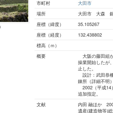
市町村
大田市
場所
大田市 大森 
座標（緯度）
35.105267
)
座標（経度）
132.438802
標高（ｍ）
概要
大阪の藤田組が、
操業開始したが
止した。
設計：武田恭柵
錬所（詳細不明
2002（平成1
追加指定。
文献
内田 融ほか 2
遺産(建造物等)