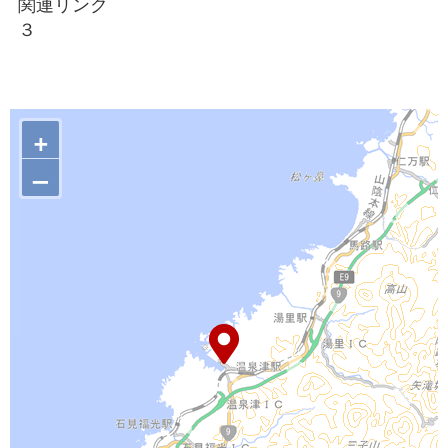
関連リンク
３
+
–