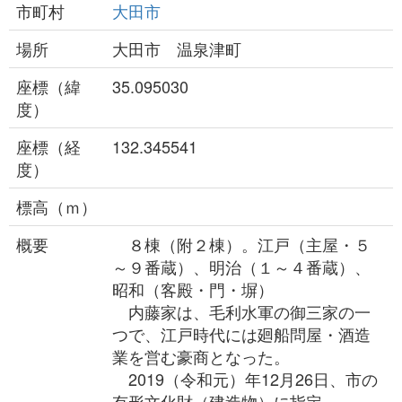
市町村
大田市
場所
大田市 温泉津町
座標（緯
35.095030
度）
座標（経
132.345541
度）
標高（ｍ）
概要
８棟（附２棟）。江戸（主屋・５
～９番蔵）、明治（１～４番蔵）、
昭和（客殿・門・塀）
内藤家は、毛利水軍の御三家の一
つで、江戸時代には廻船問屋・酒造
業を営む豪商となった。
2019（令和元）年12月26日、市の
有形文化財（建造物）に指定。