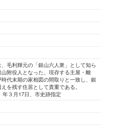
、毛利輝元の「銀山六人衆」として知ら
銀山附役人となった。現存する主屋・離
戸時代末期の家相図の間取りと一致し、銀
構えを残す住居として貴重である。
）年３月17日、市史跡指定