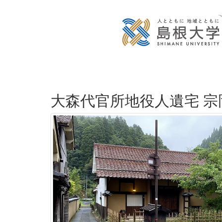
大森代官所地役人遺宅 宗