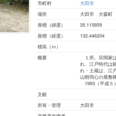
市町村
大田市
場所
大田市 大森町
座標（緯度）
35.115859
座標（経度）
132.446204
標高（ｍ）
概要
１所。宗岡家は
れ、江戸時代は
れ・土蔵は、江
山附同心の屋敷
1993（平成５
文献
所有・管理
大田市
画像著作権者