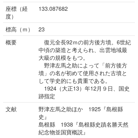
座標（経
133.087682
度）
標高（ｍ）
23
概要
復元全長92ｍの前方後方墳。6世紀
中頃の築造と考えられ、出雲地域最
大級の規模をもつ。
野津左馬之助によって「前方後方
墳」の名が初めて使用された古墳と
して学史的にも貴重である。
1924（大正13）年12月９日、国史
跡指定
文献
野津左馬之助ほか 1925『島根縣
史』
島根縣 1938『島根縣史蹟名勝天然
紀念物並国寶概説』