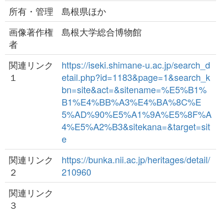
所有・管理
島根県ほか
画像著作権
島根大学総合博物館
者
関連リンク
https://iseki.shimane-u.ac.jp/search_d
１
etail.php?id=1183&page=1&search_k
bn=site&act=&sitename=%E5%B1%
B1%E4%BB%A3%E4%BA%8C%E
5%AD%90%E5%A1%9A%E5%8F%A
4%E5%A2%B3&sitekana=&target=sit
e
関連リンク
https://bunka.nii.ac.jp/heritages/detail/
２
210960
関連リンク
３