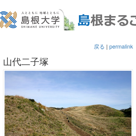
戻る
|
permalink
山代二子塚