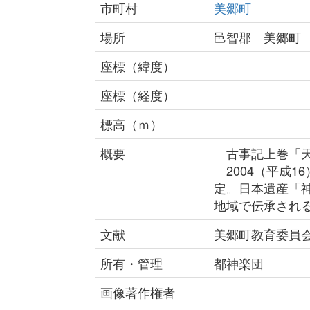
市町村
美郷町
場所
邑智郡 美郷町
座標（緯度）
座標（経度）
標高（ｍ）
概要
古事記上巻「天
2004（平成1
定。日本遺産「
地域で伝承され
文献
美郷町教育委員会
所有・管理
都神楽団
画像著作権者