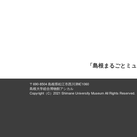
「島根まるごとミュ
〒690-8504 島根県松江市西川津町1060
島根大学総合博物館アシカル
Copyright（C）2021 Shimane University Museum All Rights Reserved.