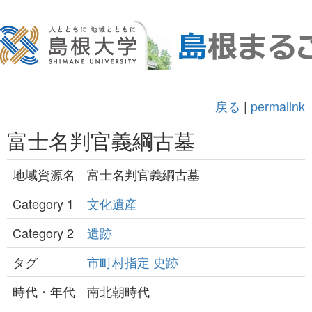
戻る
|
permalink
富士名判官義綱古墓
地域資源名
富士名判官義綱古墓
Category 1
文化遺産
Category 2
遺跡
タグ
市町村指定
史跡
時代・年代
南北朝時代