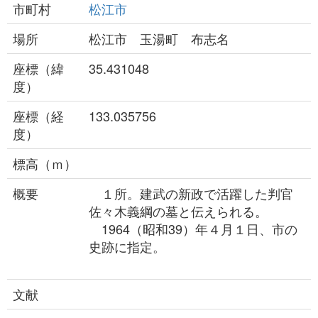
市町村
松江市
場所
松江市 玉湯町 布志名
座標（緯
35.431048
度）
座標（経
133.035756
度）
標高（ｍ）
概要
１所。建武の新政で活躍した判官
佐々木義綱の墓と伝えられる。
1964（昭和39）年４月１日、市の
史跡に指定。
文献