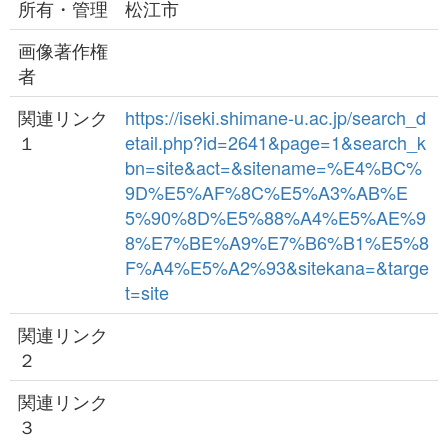
所有・管理
松江市
画像著作権
者
関連リンク
https://iseki.shimane-u.ac.jp/search_d
１
etail.php?id=2641&page=1&search_k
bn=site&act=&sitename=%E4%BC%
9D%E5%AF%8C%E5%A3%AB%E
5%90%8D%E5%88%A4%E5%AE%9
8%E7%BE%A9%E7%B6%B1%E5%8
F%A4%E5%A2%93&sitekana=&targe
t=site
関連リンク
２
関連リンク
３