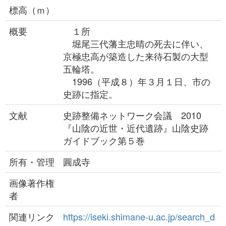
標高（ｍ）
概要
１所
堀尾三代藩主忠晴の死去に伴い、
京極忠高が築造した来待石製の大型
五輪塔。
1996（平成８）年３月１日、市の
史跡に指定。
文献
史跡整備ネットワーク会議 2010
『山陰の近世・近代遺跡』山陰史跡
ガイドブック第５巻
所有・管理
圓成寺
画像著作権
者
関連リンク
https://iseki.shimane-u.ac.jp/search_d