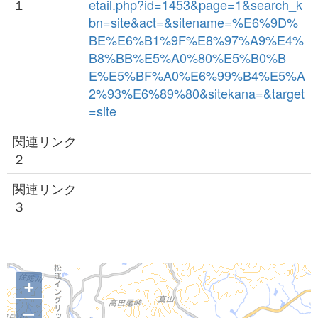
１
etail.php?id=1453&page=1&search_k
bn=site&act=&sitename=%E6%9D%
BE%E6%B1%9F%E8%97%A9%E4%
B8%BB%E5%A0%80%E5%B0%B
E%E5%BF%A0%E6%99%B4%E5%A
2%93%E6%89%80&sitekana=&target
=site
関連リンク
２
関連リンク
３
+
–