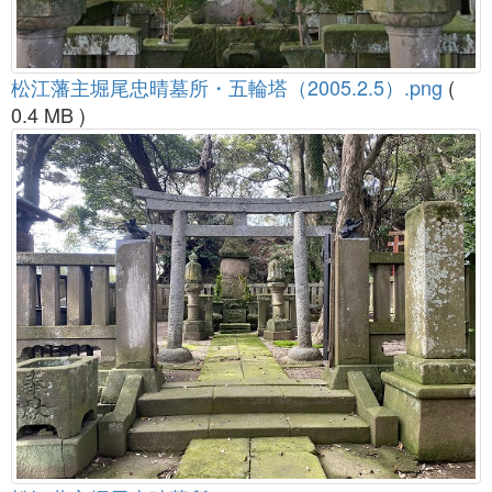
松江藩主堀尾忠晴墓所・五輪塔（2005.2.5）.png
(
0.4 MB )