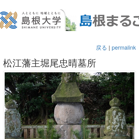
戻る
|
permalink
松江藩主堀尾忠晴墓所