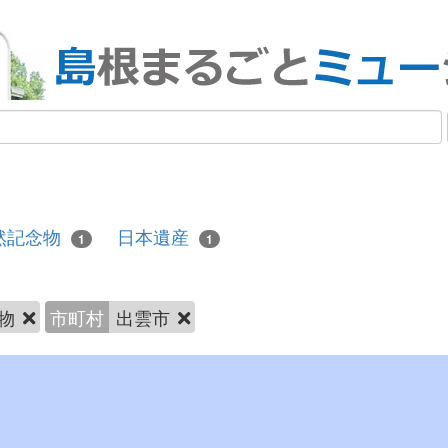
然記念物
日本遺産
1
1
物
市町村
出雲市