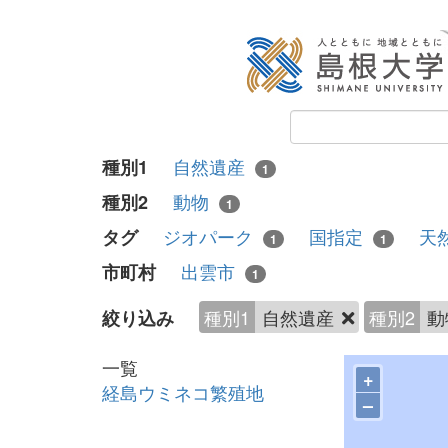
自然遺産
種別1
1
動物
種別2
1
ジオパーク
国指定
天
タグ
1
1
出雲市
市町村
1
種別1
自然遺産
種別2
動
絞り込み
一覧
+
経島ウミネコ繁殖地
–