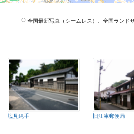
全国最新写真（シームレス）、全国ランド
塩見縄手
旧江津郵便局