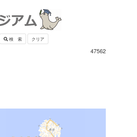
検 索
クリア
47562