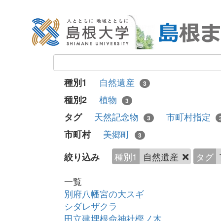
自然遺産
種別1
3
植物
種別2
3
天然記念物
市町村指定
タグ
3
美郷町
市町村
3
種別1
自然遺産
タグ
絞り込み
一覧
別府八幡宮の大スギ
シダレザクラ
田立建埋根命神社樫ノ木