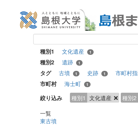
文化遺産
種別1
1
遺跡
種別2
1
古墳
史跡
市町村
タグ
1
1
海士町
市町村
1
種別1
文化遺産
種別2
絞り込み
一覧
東古墳