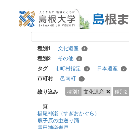
文化遺産
種別1
5
その他
種別2
5
市町村指定
日本遺産
タグ
3
2
邑南町
市町村
5
種別1
文化遺産
種別2
絞り込み
一覧
椙尾神楽（すぎおかぐら）
鹿子原の虫送り踊
雪田神楽岩戸