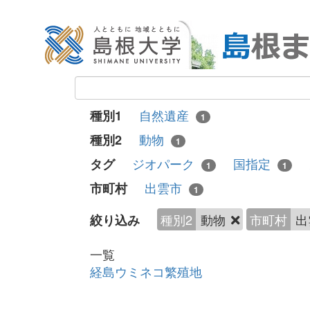
自然遺産
種別1
1
動物
種別2
1
ジオパーク
国指定
タグ
1
1
出雲市
市町村
1
種別2
動物
市町村
出
絞り込み
一覧
経島ウミネコ繁殖地