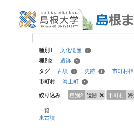
文化遺産
種別1
1
遺跡
種別2
1
古墳
史跡
市町村
タグ
1
1
海士町
市町村
1
種別2
遺跡
市町村
海
絞り込み
一覧
東古墳