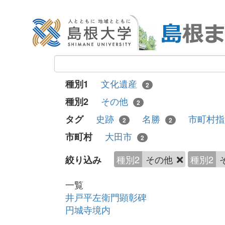
文化遺産
種別1
2
その他
種別2
2
史跡
名勝
市町村
タグ
2
2
大田市
市町村
2
種別2
その他
種別2
絞り込み
一覧
井戸平左衛門顕彰碑
円城寺境内