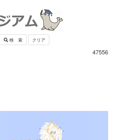
検 索
クリア
47556