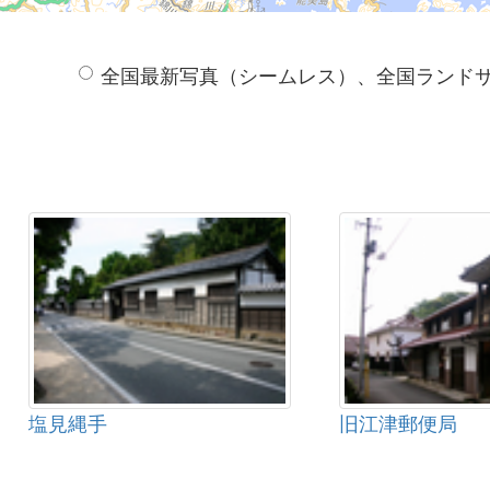
全国最新写真（シームレス）、全国ランド
塩見縄手
旧江津郵便局