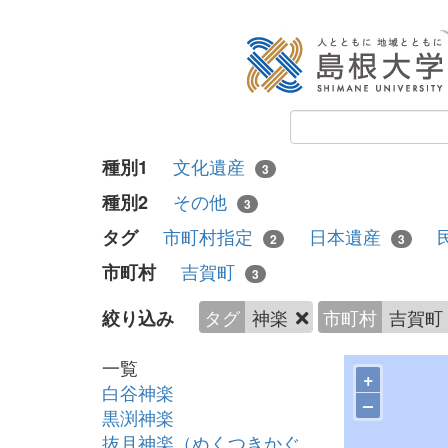
文化遺産
種別1
3
その他
種別2
3
市町村指定
日本遺産
タグ
2
3
吉賀町
市町村
3
タグ
神楽
市町村
吉賀町
絞り込み
一覧
+
白谷神楽
–
黒渕神楽
抜月神楽（ぬくつきかぐ