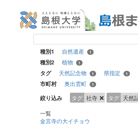
自然遺産
種別1
1
植物
種別2
1
天然記念物
県指定
タグ
1
1
奥出雲町
市町村
1
タグ
社寺
タグ
天然
絞り込み
一覧
金言寺の大イチョウ