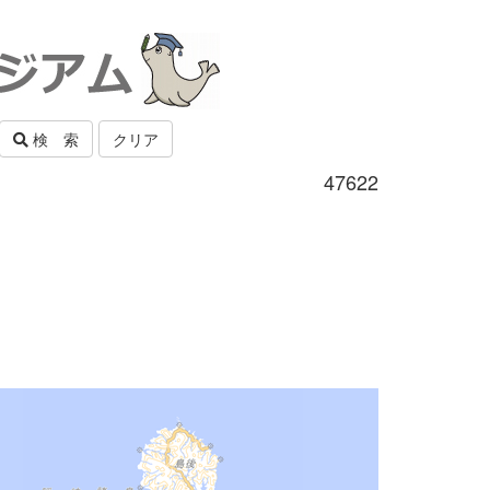
検 索
クリア
47622