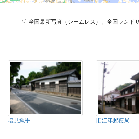
全国最新写真（シームレス）、全国ランド
塩見縄手
旧江津郵便局