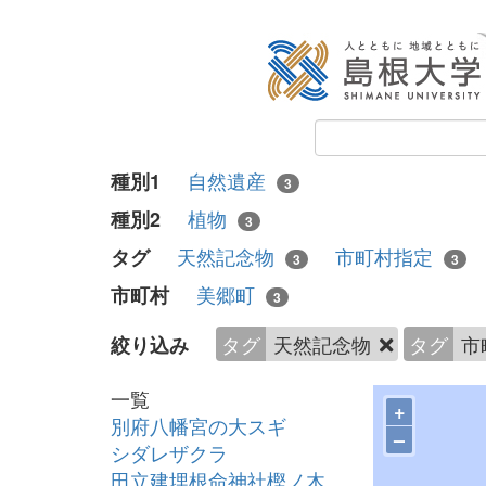
自然遺産
種別1
3
植物
種別2
3
天然記念物
市町村指定
タグ
3
3
美郷町
市町村
3
タグ
天然記念物
タグ
市
絞り込み
一覧
+
別府八幡宮の大スギ
–
シダレザクラ
田立建埋根命神社樫ノ木