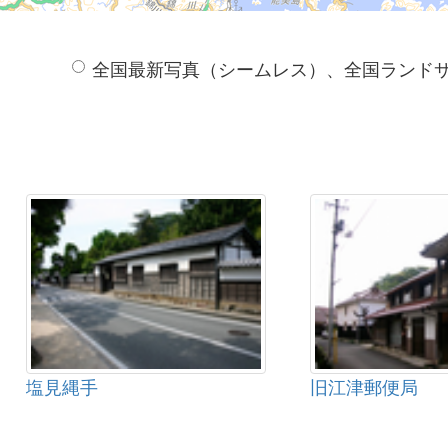
全国最新写真（シームレス）、全国ランド
塩見縄手
旧江津郵便局