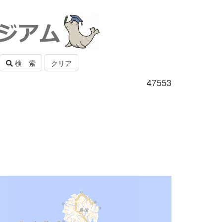
検 索
クリア
47553