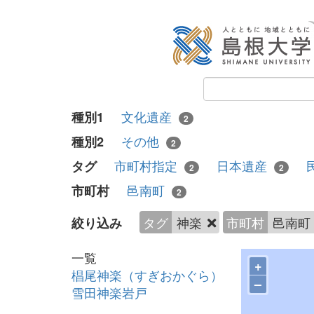
文化遺産
種別1
2
その他
種別2
2
市町村指定
日本遺産
タグ
2
2
邑南町
市町村
2
タグ
神楽
市町村
邑南町
絞り込み
一覧
+
椙尾神楽（すぎおかぐら）
–
雪田神楽岩戸