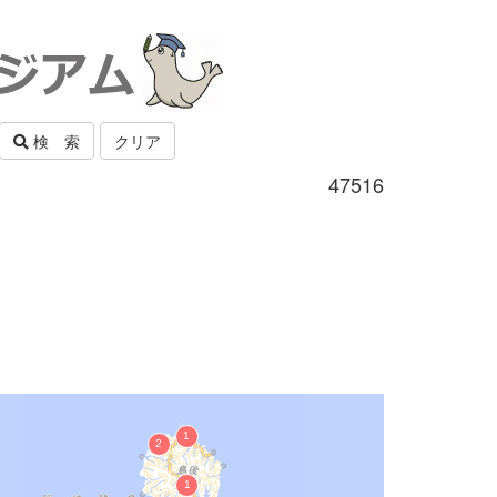
検 索
クリア
47516