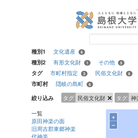
文化遺産
種別1
6
有形文化財
その他
種別2
1
5
市町村指定
民俗文化財
タグ
3
6
隠岐の島町
市町村
6
タグ
民俗文化財
タグ
神
絞り込み
一覧
+
原田神楽の面
–
旧周吉郡東郷神楽
代神楽