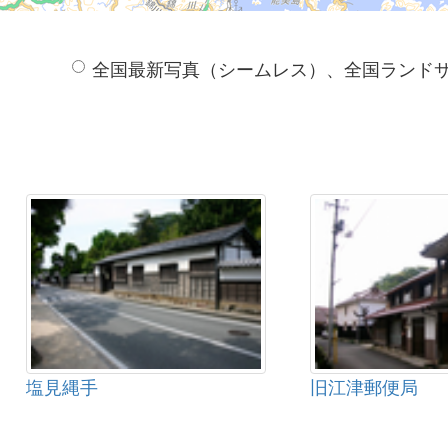
全国最新写真（シームレス）、全国ランド
塩見縄手
旧江津郵便局