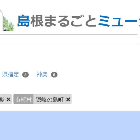
県指定
神楽
3
6
楽
市町村
隠岐の島町