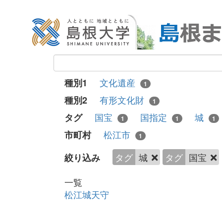
文化遺産
種別1
1
有形文化財
種別2
1
国宝
国指定
城
タグ
1
1
1
松江市
市町村
1
タグ
城
タグ
国宝
絞り込み
一覧
松江城天守