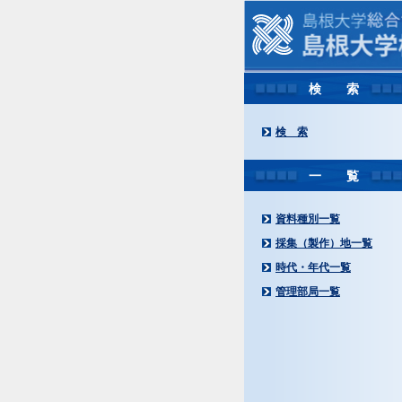
検 索
検 索
一 覧
資料種別一覧
採集（製作）地一覧
時代・年代一覧
管理部局一覧