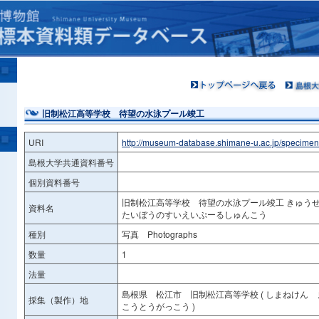
旧制松江高等学校 待望の水泳プール竣工
URI
http://museum-database.shimane-u.ac.jp/specime
島根大学共通資料番号
個別資料番号
旧制松江高等学校 待望の水泳プール竣工 きゅ
資料名
たいぼうのすいえいぷーるしゅんこう
種別
写真 Photographs
数量
1
法量
島根県 松江市 旧制松江高等学校 ( しまねけん
採集（製作）地
こうとうがっこう )