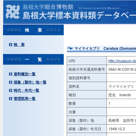
検 索
検 索
マイマイカブリ Carabus (Damaster) 
一 覧
URI
http://museum-d
島根大学共通資料番号
SMU-IK-C0018-
資料種別一覧
個別資料番号
採集（製作）地一覧
資料名
マイマイカブリ Car
時代・年代一覧
種別
昆虫 Insects
管理部局一覧
数量
1
法量
採集（製作）地
島根県 益田市 (
採集（製作）年月日
1948.10.2