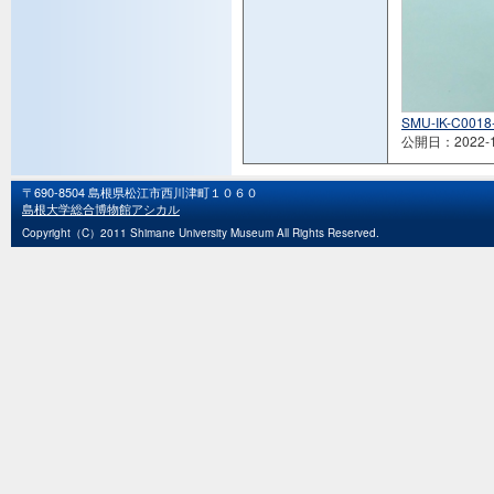
SMU-IK-C0018-
公開日：2022-1
〒690-8504 島根県松江市西川津町１０６０
島根大学総合博物館アシカル
Copyright（C）2011 Shimane University Museum All Rights Reserved.