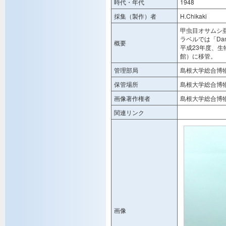
時代・年代
1948
採集（製作）者
H.Chikaki
甲虫目オサムシ
ラベルでは「Damas
概要
平成23年度、
館）に移管。
管理部局
島根大学総合博
保管場所
島根大学総合博
画像著作権者
島根大学総合博
関連リンク
画像