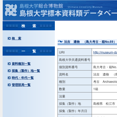
検 索
検 索
法吉 遺物 （島大考古・箱No.69）
一 覧
URI
http://museum-d
島根大学共通資料番号
資料種別一覧
個別資料番号
島大考古・箱No.
採集（製作）地一覧
資料名
法吉 遺物 （島
時代・年代一覧
種別
考古 Archaeolog
管理部局一覧
数量
1箱
法量
採集（製作）地
島根県 松江市 
採集（製作）年月日