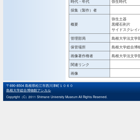
時代・年代
弥生時代
採集（製作）者
弥生土器
概要
黒曜石剥片
サイドスクレイ
管理部局
島根大学法文学
保管場所
島根大学総合博
画像著作権者
島根大学法文学
関連リンク
画像
〒690-8504 島根県松江市西川津町１０６０
島根大学総合博物館アシカル
Copyright（C）2011 Shimane University Museum All Rights Reserved.