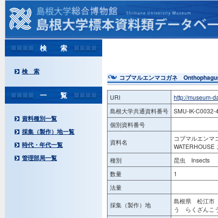
検 索
検 索
コブマルエンマコガネ Onthophagus (Gi
一 覧
URI
http://museum-d
島根大学共通資料番号
SMU-IK-C0032-
資料種別一覧
個別資料番号
採集（製作）地一覧
コブマルエンマコガネ O
資料名
時代・年代一覧
WATERHOUS
管理部局一覧
種別
昆虫 Insects
数量
1
法量
島根県 松江市 
採集（製作）地
う らくざんこう