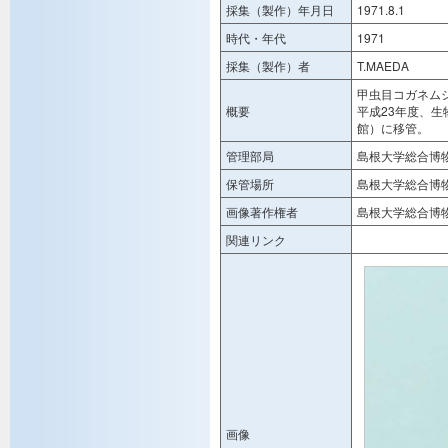
採集（製作）年月日
1971.8.1
時代・年代
1971
採集（製作）者
T.MAEDA
甲虫目コガネム
概要
平成23年度、
館）に移管。
管理部局
島根大学総合博
保管場所
島根大学総合博
画像著作権者
島根大学総合博
関連リンク
画像