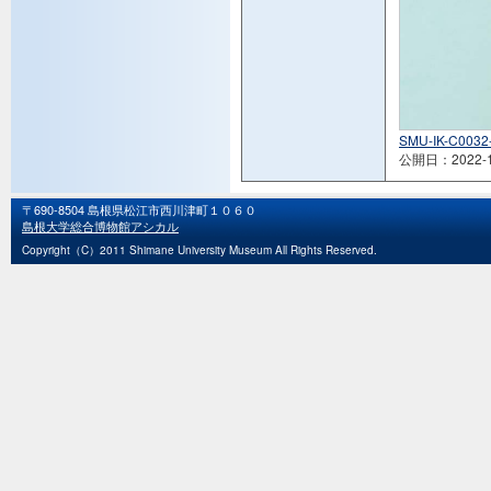
SMU-IK-C0032-
公開日：2022-1
〒690-8504 島根県松江市西川津町１０６０
島根大学総合博物館アシカル
Copyright（C）2011 Shimane University Museum All Rights Reserved.