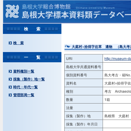
検 索
検 索
大庭村○拾得字佐草 遺物 （島大考古・
一 覧
URI
http://museum-d
島根大学共通資料番号
資料種別一覧
個別資料番号
島大考古・箱No.
採集（製作）地一覧
資料名
大庭村○拾得字佐
時代・年代一覧
種別
考古 Archaeolog
管理部局一覧
数量
1箱
法量
採集（製作）地
島根県 大庭村 
採集（製作）年月日