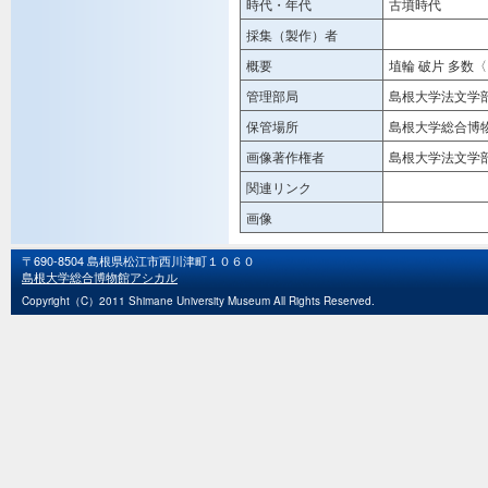
時代・年代
古墳時代
採集（製作）者
概要
埴輪 破片 多数
管理部局
島根大学法文学
保管場所
島根大学総合博
画像著作権者
島根大学法文学
関連リンク
画像
〒690-8504 島根県松江市西川津町１０６０
島根大学総合博物館アシカル
Copyright（C）2011 Shimane University Museum All Rights Reserved.