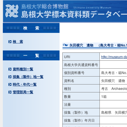
検 索
検 索
矢田横穴 遺物 （島大考古・箱No.1
一 覧
URI
http://museum-d
島根大学共通資料番号
資料種別一覧
個別資料番号
島大考古・箱No.
採集（製作）地一覧
資料名
矢田横穴 遺物 
時代・年代一覧
種別
考古 Archaeolog
管理部局一覧
数量
1箱
法量
採集（製作）地
島根県 矢田横穴
採集（製作）年月日