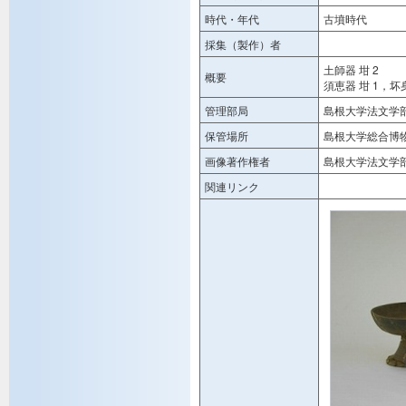
時代・年代
古墳時代
採集（製作）者
土師器 坩 2
概要
須恵器 坩 1，坏身
管理部局
島根大学法文学
保管場所
島根大学総合博
画像著作権者
島根大学法文学
関連リンク