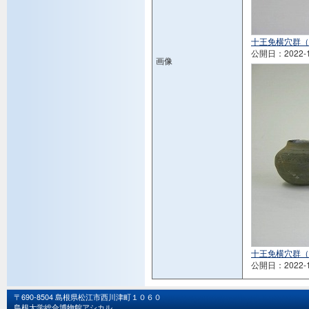
十王免横穴群（須
公開日：2022-1
画像
十王免横穴群（須
公開日：2022-1
〒690-8504 島根県松江市西川津町１０６０
島根大学総合博物館アシカル