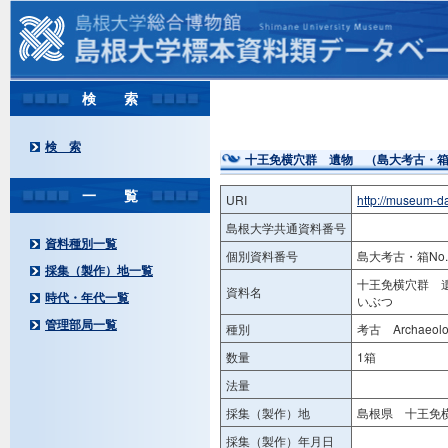
検 索
検 索
十王免横穴群 遺物 （島大考古・箱No
一 覧
URI
http://museum-d
島根大学共通資料番号
資料種別一覧
個別資料番号
島大考古・箱No.
採集（製作）地一覧
十王免横穴群 遺
資料名
時代・年代一覧
いぶつ
管理部局一覧
種別
考古 Archaeolog
数量
1箱
法量
採集（製作）地
島根県 十王免横
採集（製作）年月日