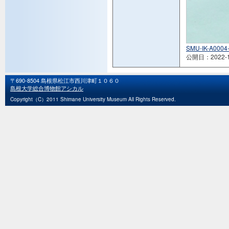
SMU-IK-A0004
公開日：2022-1
〒690-8504 島根県松江市西川津町１０６０
島根大学総合博物館アシカル
Copyright（C）2011 Shimane University Museum All Rights Reserved.