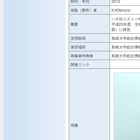
時代・年代
2012
採集（製作）者
K.Kitamura
ハチ目スズメバ
概要
平成23年度、
館）に移管。
管理部局
島根大学総合博
保管場所
島根大学総合博
画像著作権者
島根大学総合博
関連リンク
画像