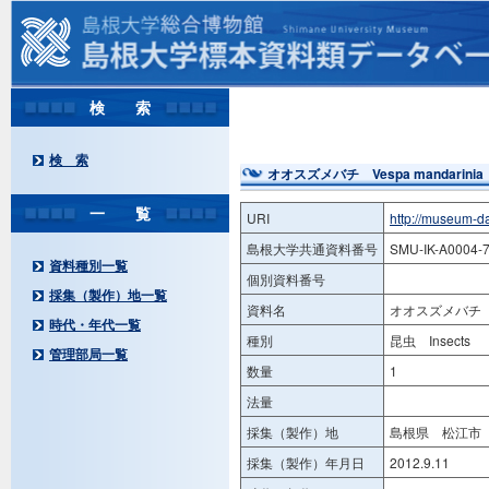
検 索
検 索
オオスズメバチ Vespa mandarinia
一 覧
URI
http://museum-d
島根大学共通資料番号
SMU-IK-A0004-
資料種別一覧
個別資料番号
採集（製作）地一覧
資料名
オオスズメバチ Ve
時代・年代一覧
種別
昆虫 Insects
管理部局一覧
数量
1
法量
採集（製作）地
島根県 松江市 
採集（製作）年月日
2012.9.11