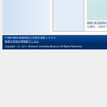
SMU-IK-A0004
公開日：2022-1
〒690-8504 島根県松江市西川津町１０６０
島根大学総合博物館アシカル
Copyright（C）2011 Shimane University Museum All Rights Reserved.