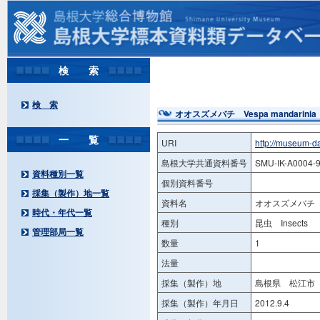
検 索
検 索
オオスズメバチ Vespa mandarinia
一 覧
URI
http://museum-d
島根大学共通資料番号
SMU-IK-A0004-
資料種別一覧
個別資料番号
採集（製作）地一覧
資料名
オオスズメバチ Ve
時代・年代一覧
種別
昆虫 Insects
管理部局一覧
数量
1
法量
採集（製作）地
島根県 松江市 
採集（製作）年月日
2012.9.4