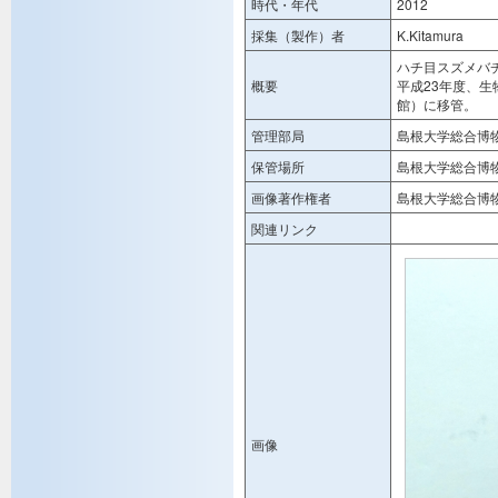
時代・年代
2012
採集（製作）者
K.Kitamura
ハチ目スズメバ
概要
平成23年度、
館）に移管。
管理部局
島根大学総合博
保管場所
島根大学総合博
画像著作権者
島根大学総合博
関連リンク
画像