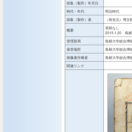
採集（製作）年月日
時代・年代
明治時代
採集（製作）者
（発兌元）博文
表紙なし
概要
2015.1.20
管理部局
島根大学総合博
保管場所
島根大学総合博
画像著作権者
島根大学総合博
関連リンク