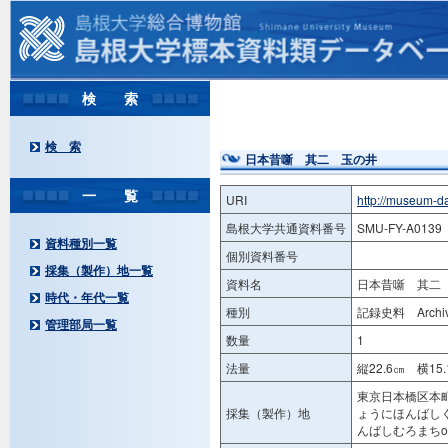
検 索
検 索
日本昔噺 其二 玉の井
一 覧
URI
http://museum-d
島根大学共通資料番号
SMU-FY-A0139
資料種別一覧
個別資料番号
採集（製作）地一覧
資料名
日本昔噺 其二
時代・年代一覧
種別
記録史料 Archiv
管理部局一覧
数量
1
法量
縦22.6㎝ 横15
東京日本橋区本町
採集（製作）地
ょうにほんばし
んばしむろまちor