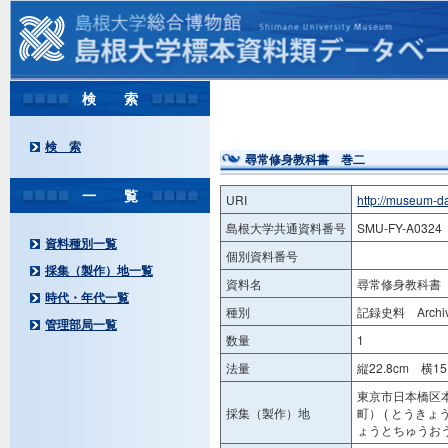
検 索
検 索
尋常修身教科書 巻二
一 覧
URI
http://museum-d
島根大学共通資料番号
SMU-FY-A0324
資料種別一覧
個別資料番号
採集（製作）地一覧
資料名
尋常修身教科書
時代・年代一覧
種別
記録史料 Archiv
管理部局一覧
数量
1
法量
縦22.8cm 横15
東京市日本橋区
採集（製作）地
町） ( とうき
ょうとちゅうおう