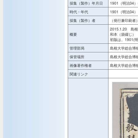
採集（製作）年月日
1901（明治34
時代・年代
1901（明治34）
採集（製作）者
（発行兼印刷者
2015.1.20
概要
和本（袋綴じ）
初版は、1901(
管理部局
島根大学総合博
保管場所
島根大学総合博
画像著作権者
島根大学総合博
関連リンク