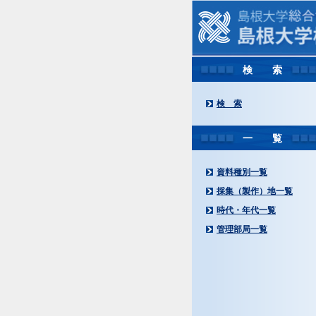
検 索
検 索
一 覧
資料種別一覧
採集（製作）地一覧
時代・年代一覧
管理部局一覧