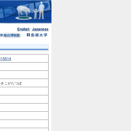
English
|
Japanese
n/15514
つきこがたつぼ