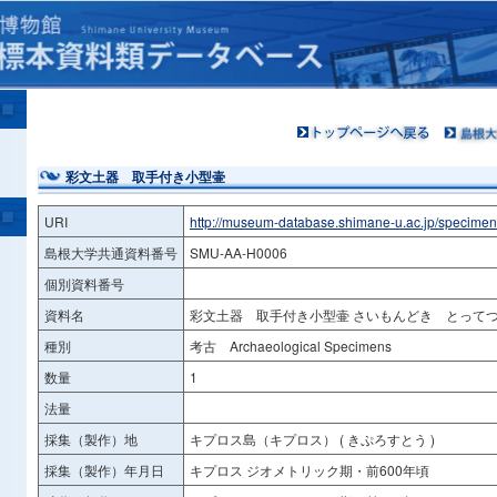
彩文土器 取手付き小型壷
URI
http://museum-database.shimane-u.ac.jp/specime
島根大学共通資料番号
SMU-AA-H0006
個別資料番号
資料名
彩文土器 取手付き小型壷 さいもんどき とって
種別
考古 Archaeological Specimens
数量
1
法量
採集（製作）地
キプロス島（キプロス） ( きぷろすとう )
採集（製作）年月日
キプロス ジオメトリック期・前600年頃