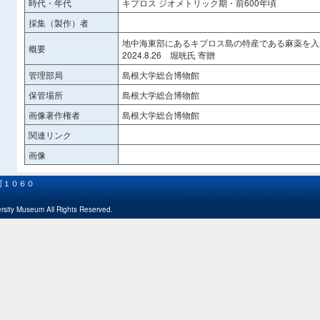
時代・年代
キプロス ジオメトリック期・前600年頃
採集（製作）者
地中海東部にあるキプロス島の特産である麻薬を入
概要
2024.8.26 堀晄氏 寄贈
管理部局
島根大学総合博物館
保管場所
島根大学総合博物館
画像著作権者
島根大学総合博物館
関連リンク
画像
津町１０６０
ity Museum All Rights Reserved.