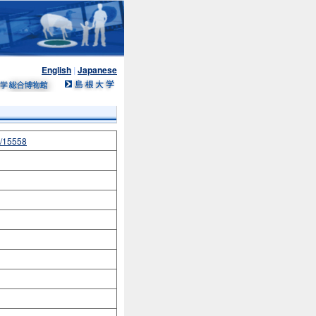
English
|
Japanese
n/15558