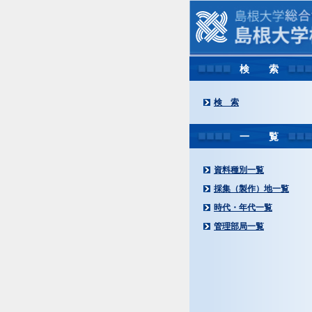
検 索
検 索
一 覧
資料種別一覧
採集（製作）地一覧
時代・年代一覧
管理部局一覧