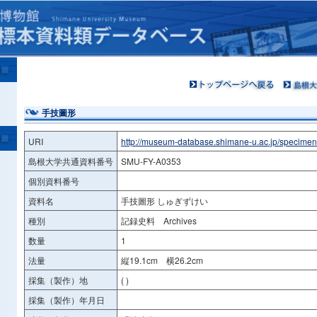
手技圖形
URI
http://museum-database.shimane-u.ac.jp/specime
島根大学共通資料番号
SMU-FY-A0353
個別資料番号
資料名
手技圖形 しゅぎずけい
種別
記録史料 Archives
数量
1
法量
縦19.1cm 横26.2cm
採集（製作）地
( )
採集（製作）年月日