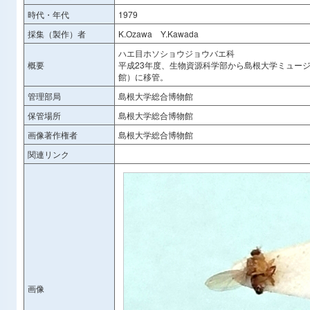
時代・年代
1979
採集（製作）者
K.Ozawa Y.Kawada
ハエ目ホソショウジョウバエ科
概要
平成23年度、生物資源科学部から島根大学ミュー
館）に移管。
管理部局
島根大学総合博物館
保管場所
島根大学総合博物館
画像著作権者
島根大学総合博物館
関連リンク
画像