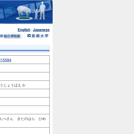
English
|
Japanese
n/15584
しょうじょうばえ か
さんべさん きたのはら ひめ