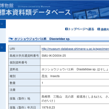
ホソショウジョウバエ科 Diastatidae sp.
URI
http://museum-database.shimane-u.ac.jp/specime
島根大学共通資料番号
SMU-IK-D0004-25
個別資料番号
資料名
ホソショウジョウバエ科 Diastatidae sp. ほそ
種別
昆虫 Insects
数量
1
法量
島根県 三瓶山 北の原 姫逃池 ( しまねけん 
採集（製作）地
のがいけ )
採集（製作）年月日
1979.8.23