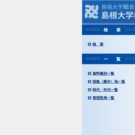
検 索
検 索
一 覧
資料種別一覧
採集（製作）地一覧
時代・年代一覧
管理部局一覧