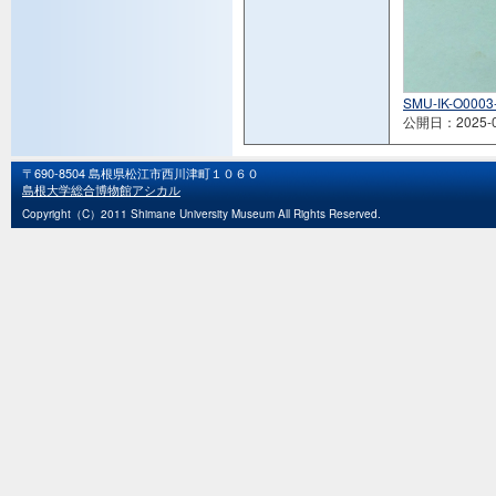
SMU-IK-O0003
公開日：2025-0
〒690-8504 島根県松江市西川津町１０６０
島根大学総合博物館アシカル
Copyright（C）2011 Shimane University Museum All Rights Reserved.