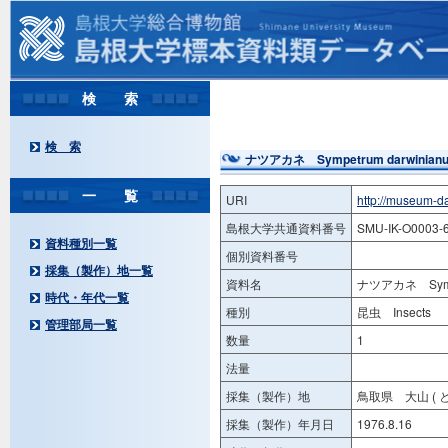
検 索
検 索
ナツアカネ Sympetrum darwinian
一 覧
URI
http://museum-d
島根大学共通資料番号
SMU-IK-O0003-
資料種別一覧
個別資料番号
採集（製作）地一覧
資料名
ナツアカネ Sympe
時代・年代一覧
種別
昆虫 Insects
管理部局一覧
数量
1
法量
採集（製作）地
鳥取県 大山 ( 
採集（製作）年月日
1976.8.16