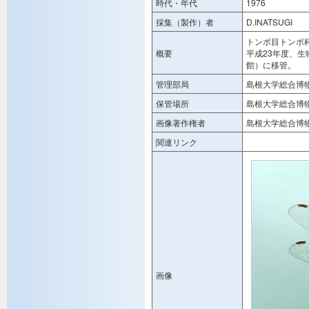
時代・年代
1976
採集（製作）者
D.INATSUGI
トンボ目トンボ
概要
平成23年度、
館）に移管。
管理部局
島根大学総合博
保管場所
島根大学総合博
画像著作権者
島根大学総合博
関連リンク
画像