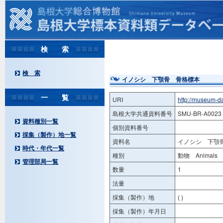
検 索
検 索
イノシシ 下顎骨 骨格標本
一 覧
URI
http://museum-d
島根大学共通資料番号
SMU-BR-A0023
資料種別一覧
個別資料番号
採集（製作）地一覧
資料名
イノシシ 下顎
時代・年代一覧
種別
動物 Animals
管理部局一覧
数量
1
法量
採集（製作）地
( )
採集（製作）年月日