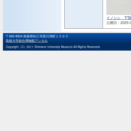
イノシシ 下顎
公開日：2025-0
〒690-8504 島根県松江市西川津町１０６０
島根大学総合博物館アシカル
Copyright（C）2011 Shimane University Museum All Rights Reserved.