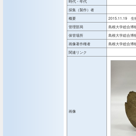
時代・年代
採集（製作）者
概要
2015.11.
管理部局
島根大学総合博
保管場所
島根大学総合博
画像著作権者
島根大学総合博
関連リンク
画像