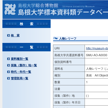
検 索
検 索
人物レリーフ
一 覧
URI
http://museum-d
島根大学共通資料番号
SMU-AO-A0030
資料種別一覧
個別資料番号
採集（製作）地一覧
資料名
人物レリーフ 
時代・年代一覧
種別
美術 Art Object
管理部局一覧
数量
1
法量
採集（製作）地
( )
採集（製作）年月日