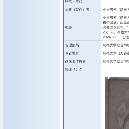
時代・年代
採集（製作）者
小谷忠芳（島根
小谷忠芳（島根大
市の出身。広島
概要
の教諭を経て、1
25）年、島根
2024.8.20
管理部局
島根大学総合博
保管場所
島根大学旧奥谷
画像著作権者
島根大学総合博
関連リンク