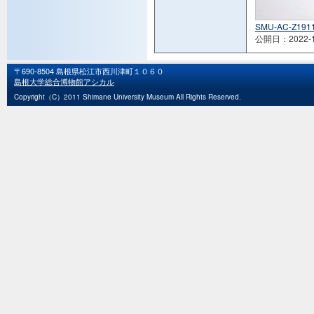
SMU-AC-Z1911
公開日：2022-1
〒690-8504 島根県松江市西川津町１０６０
島根大学総合博物館アシカル
Copyright（C）2011 Shimane University Museum All Rights Reserved.