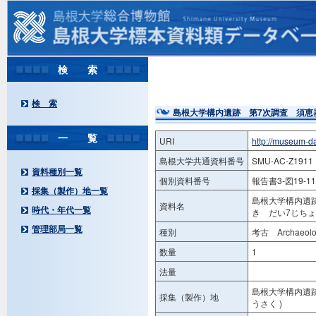
検 索
検 索
島根大学構内遺跡 第7次調査 須恵
一 覧
URI
http://museum-d
島根大学共通資料番号
SMU-AC-Z1911
資料種別一覧
個別資料番号
報告書3-図19-11
採集（製作）地一覧
島根大学構内遺
資料名
時代・年代一覧
き だい7じち
管理部局一覧
種別
考古 Archaeolog
数量
1
法量
島根大学構内遺跡
採集（製作）地
うさく )