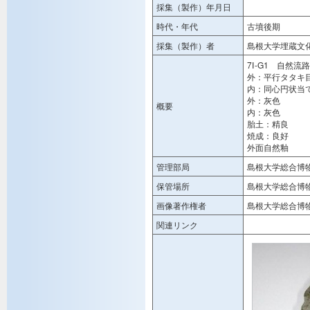
採集（製作）年月日
時代・年代
古墳後期
採集（製作）者
島根大学埋蔵文
7Ⅰ-G1 自然流
外：平行タタキ
内：同心円状当
外：灰色
概要
内：灰色
胎土：精良
焼成：良好
外面自然釉
管理部局
島根大学総合博
保管場所
島根大学総合博
画像著作権者
島根大学総合博
関連リンク