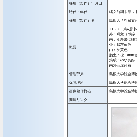
採集（製作）年月日
時代・年代
縄文前期末葉～
採集（製作）者
島根大学埋蔵文
11-G7 第4層
外：縄文（単節
内：肥厚帯に縄
外：暗灰黄色
概要
内：灰黄色
胎土：径1.0m
焼成：やや良好
内外面煤付着
管理部局
島根大学総合博
保管場所
島根大学総合博
画像著作権者
島根大学総合博
関連リンク