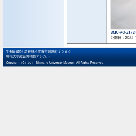
SMU-AG-Z1724
公開日：2022-1
〒690-8504 島根県松江市西川津町１０６０
島根大学総合博物館アシカル
Copyright（C）2011 Shimane University Museum All Rights Reserved.