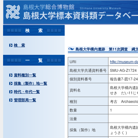
検 索
検 索
島根大学構内遺跡 第11次調査 縄
一 覧
URI
http://museum-d
島根大学共通資料番号
SMU-AG-Z1724
資料種別一覧
個別資料番号
報告書7-図17-24
採集（製作）地一覧
島根大学構内遺
資料名
時代・年代一覧
せき だい11
管理部局一覧
種別
考古 Archaeolog
数量
1
法量
島根大学構内遺跡
採集（製作）地
ょうさく )