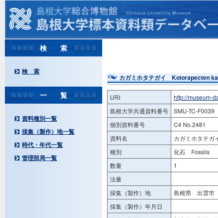
検 索
検 索
カガミホタテガイ Kotorapecten kaga
一 覧
URI
http://museum-d
島根大学共通資料番号
SMU-TC-F0039
資料種別一覧
個別資料番号
C4 No.2481
採集（製作）地一覧
資料名
カガミホタテガイ Ko
時代・年代一覧
種別
化石 Fossils
管理部局一覧
数量
1
法量
採集（製作）地
島根県 出雲市 
採集（製作）年月日