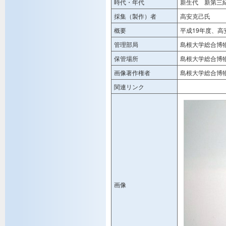
時代・年代
新生代 新第三
採集（製作）者
高安克己氏
概要
平成19年度、
管理部局
島根大学総合博
保管場所
島根大学総合博
画像著作権者
島根大学総合博
関連リンク
画像