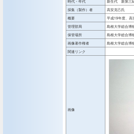
時代・年代
新生代 新第三
採集（製作）者
高安克己氏
概要
平成19年度、
管理部局
島根大学総合博
保管場所
島根大学総合博
画像著作権者
島根大学総合博
関連リンク
画像