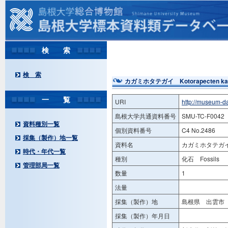
検 索
検 索
カガミホタテガイ Kotorapecten kaga
一 覧
URI
http://museum-d
島根大学共通資料番号
SMU-TC-F0042
資料種別一覧
個別資料番号
C4 No.2486
採集（製作）地一覧
資料名
カガミホタテガイ Ko
時代・年代一覧
種別
化石 Fossils
管理部局一覧
数量
1
法量
採集（製作）地
島根県 出雲市 
採集（製作）年月日