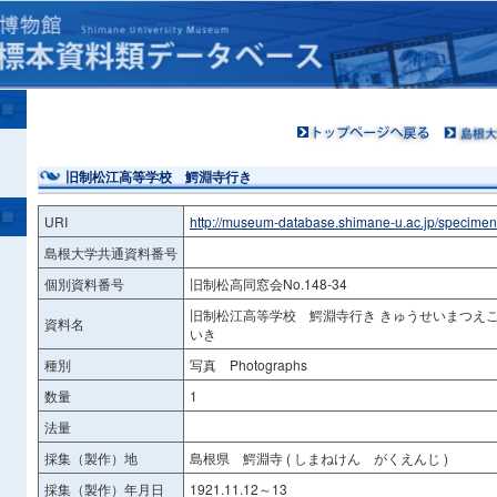
旧制松江高等学校 鰐淵寺行き
URI
http://museum-database.shimane-u.ac.jp/specime
島根大学共通資料番号
個別資料番号
旧制松高同窓会No.148-34
旧制松江高等学校 鰐淵寺行き きゅうせいまつえ
資料名
いき
種別
写真 Photographs
数量
1
法量
採集（製作）地
島根県 鰐淵寺 ( しまねけん がくえんじ )
採集（製作）年月日
1921.11.12～13