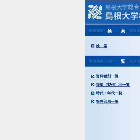
検 索
検 索
一 覧
資料種別一覧
採集（製作）地一覧
時代・年代一覧
管理部局一覧