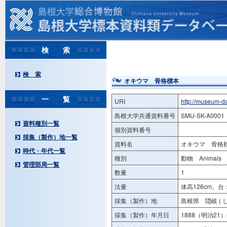
検 索
検 索
オキウマ 骨格標本
一 覧
URI
http://museum-d
島根大学共通資料番号
SMU-SK-A0001
資料種別一覧
個別資料番号
採集（製作）地一覧
資料名
オキウマ 骨格
時代・年代一覧
種別
動物 Animals
管理部局一覧
数量
1
法量
体高126cm。台：
採集（製作）地
島根県 隠岐 ( 
採集（製作）年月日
1888（明治21