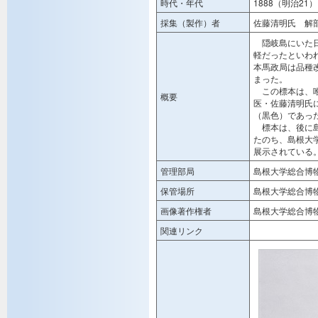
時代・年代
1888（明治21）
採集（製作）者
佐藤清明氏 解
隠岐島にいた日
軽だったといわれ
本馬政局は品種
まった。
この標本は、唯
概要
医・佐藤清明氏
（黒色）であっ
標本は、後に島
たのち、島根大
展示されている
管理部局
島根大学総合博
保管場所
島根大学総合博
画像著作権者
島根大学総合博
関連リンク