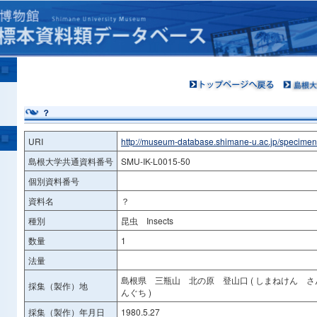
？
URI
http://museum-database.shimane-u.ac.jp/specime
島根大学共通資料番号
SMU-IK-L0015-50
個別資料番号
資料名
？
種別
昆虫 Insects
数量
1
法量
島根県 三瓶山 北の原 登山口 ( しまねけん 
採集（製作）地
んぐち )
採集（製作）年月日
1980.5.27