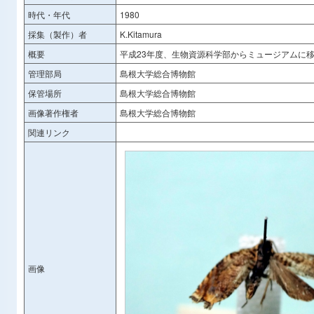
時代・年代
1980
採集（製作）者
K.Kitamura
概要
平成23年度、生物資源科学部からミュージアムに
管理部局
島根大学総合博物館
保管場所
島根大学総合博物館
画像著作権者
島根大学総合博物館
関連リンク
画像