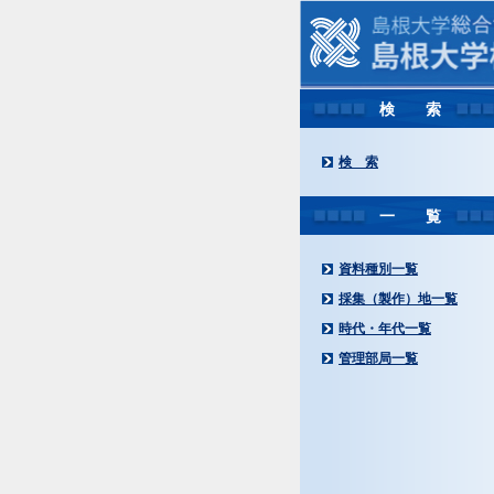
検 索
検 索
一 覧
資料種別一覧
採集（製作）地一覧
時代・年代一覧
管理部局一覧