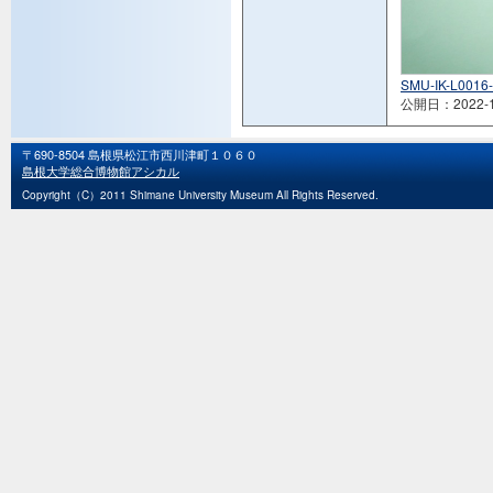
SMU-IK-L0016-
公開日：2022-1
〒690-8504 島根県松江市西川津町１０６０
島根大学総合博物館アシカル
Copyright（C）2011 Shimane University Museum All Rights Reserved.