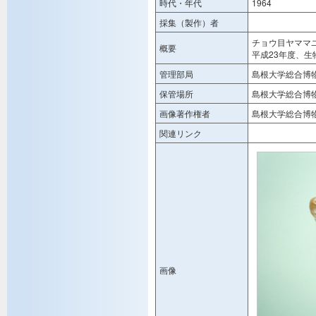
時代・年代
1964
採集（製作）者
チョウ目ヤママ
概要
平成23年度、
管理部局
島根大学総合博
保管場所
島根大学総合博
画像著作権者
島根大学総合博
関連リンク
画像