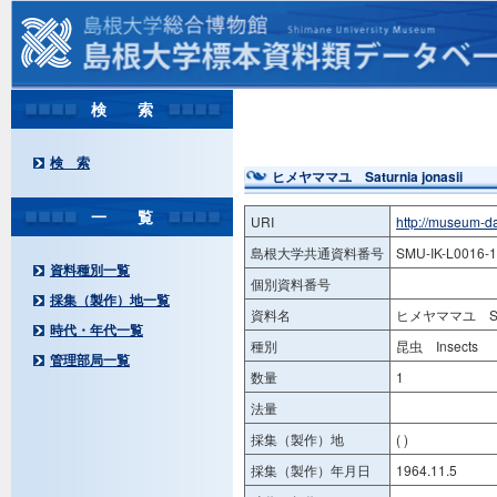
検 索
検 索
ヒメヤママユ Saturnia jonasii
一 覧
URI
http://museum-d
島根大学共通資料番号
SMU-IK-L0016-
資料種別一覧
個別資料番号
採集（製作）地一覧
資料名
ヒメヤママユ Satu
時代・年代一覧
種別
昆虫 Insects
管理部局一覧
数量
1
法量
採集（製作）地
( )
採集（製作）年月日
1964.11.5